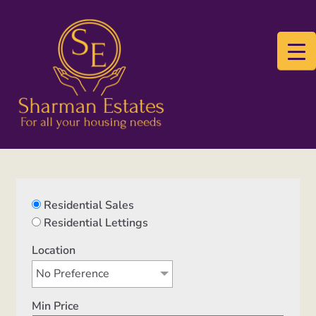
Skip
Skip
to
to
navigation
content
Accueil
À propos de nous
Residential Sales
Residential Lettings
à vendre
Location
Acheter
No Preference
Blog
Min Price