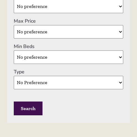
Demander une évaluation
Max Price
Informations
Locations
Min Beds
Nous contacter
Type
Recherche de propriété
Vente